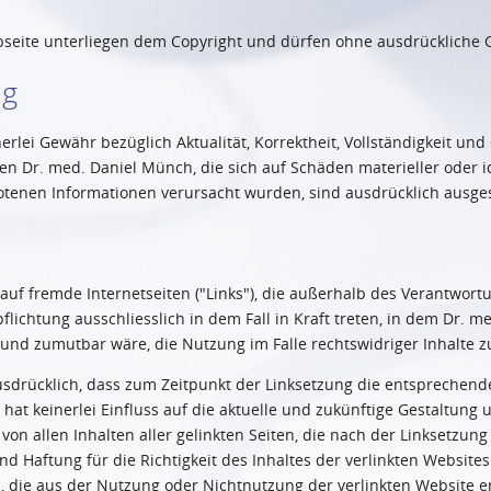
Webseite unterliegen dem Copyright und dürfen ohne ausdrückliche
ng
ei Gewähr bezüglich Aktualität, Korrektheit, Vollständigkeit und Q
 Dr. med. Daniel Münch, die sich auf Schäden materieller oder id
tenen Informationen verursacht wurden, sind ausdrücklich ausge
 auf fremde Internetseiten ("Links"), die außerhalb des Verantwor
lichtung ausschliesslich in dem Fall in Kraft treten, in dem Dr. 
und zumutbar wäre, die Nutzung im Falle rechtswidriger Inhalte z
sdrücklich, dass zum Zeitpunkt der Linksetzung die entsprechenden
at keinerlei Einfluss auf die aktuelle und zukünftige Gestaltung u
h von allen Inhalten aller gelinkten Seiten, die nach der Linksetzu
 Haftung für die Richtigkeit des Inhaltes der verlinkten Websites 
die aus der Nutzung oder Nichtnutzung der verlinkten Website ent