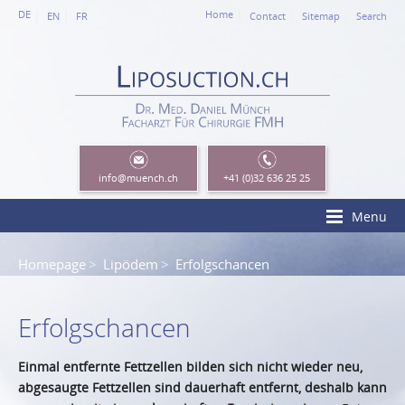
DE
Home
EN
FR
Contact
Sitemap
Search
info
@muench.ch
+41 (0)32 636 25 25
Menu
Homepage
Lipödem
Erfolgschancen
Erfolgschancen
Einmal entfernte Fettzellen bilden sich nicht wieder neu,
abgesaugte Fettzellen sind dauerhaft entfernt, deshalb kann