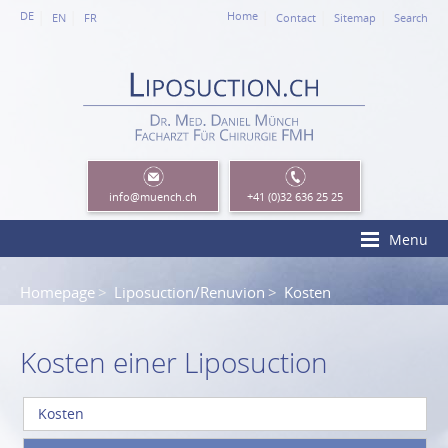
DE
Home
EN
FR
Contact
Sitemap
Search
info
@muench.ch
+41 (0)32 636 25 25
Menu
Homepage
Liposuction/Renuvion
Kosten
Kosten einer Liposuction
Kosten