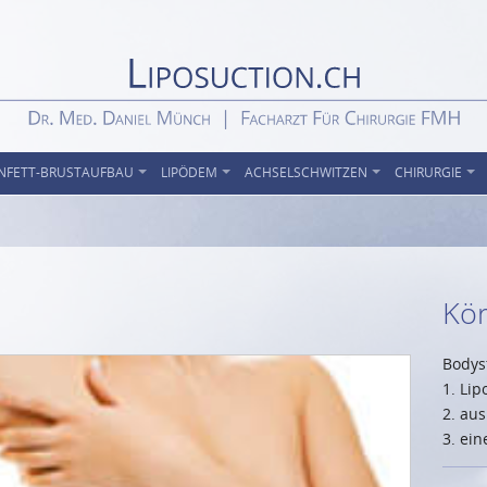
NFETT-BRUSTAUFBAU
LIPÖDEM
ACHSELSCHWITZEN
CHIRURGIE
Kö
Bodys
1. Lip
2. au
3. ei