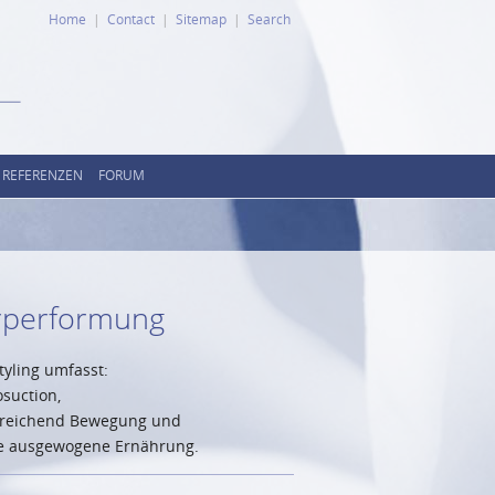
Home
Contact
Sitemap
Search
REFERENZEN
FORUM
rperformung
tyling umfasst:
osuction,
sreichend Bewegung und
ne ausgewogene Ernährung.