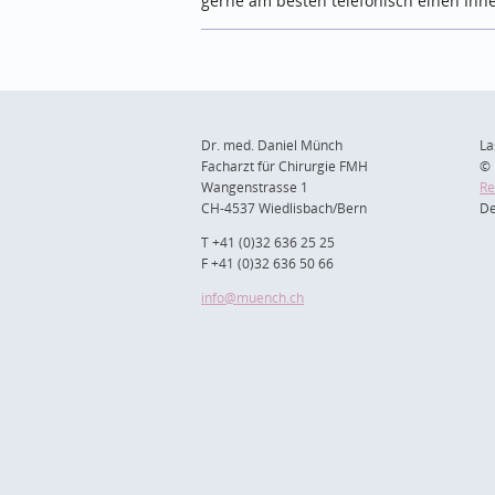
gerne am besten telefonisch einen Ih
Dr. med. Daniel Münch
La
Facharzt für Chirurgie FMH
© 
Wangenstrasse 1
Re
CH-4537 Wiedlisbach/Bern
De
T +41 (0)32 636 25 25
F +41 (0)32 636 50 66
info
@muench.ch