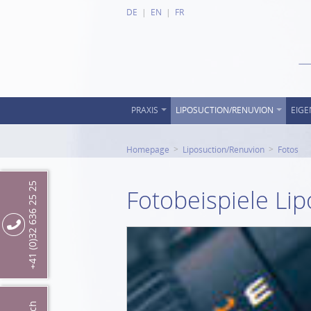
DE
EN
FR
PRAXIS
LIPOSUCTION/RENUVION
EIGE
Homepage
Liposuction/Renuvion
Fotos
+41 (0)32 636 25 25
Fotobeispiele Lip