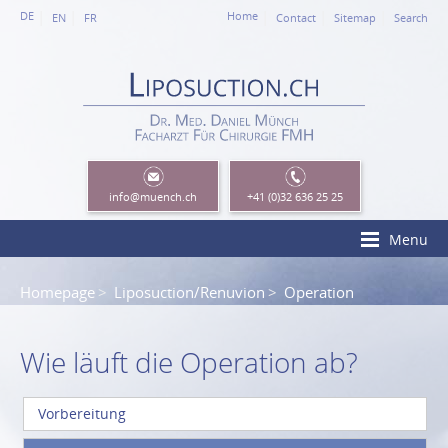
DE
Home
EN
FR
Contact
Sitemap
Search
info
@muench.ch
+41 (0)32 636 25 25
Menu
Homepage
Liposuction/Renuvion
Operation
Wie läuft die Operation ab?
Vorbereitung