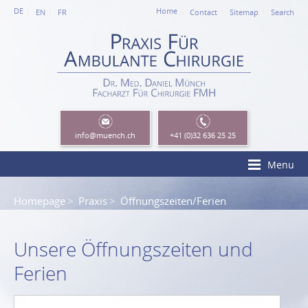
DE
Home
EN
FR
Contact
Sitemap
Search
info
@muench.ch
+41 (0)32 636 25 25
Menu
Homepage
Praxis
Öffnungszeiten/Ferien
Unsere Öffnungszeiten und
Ferien