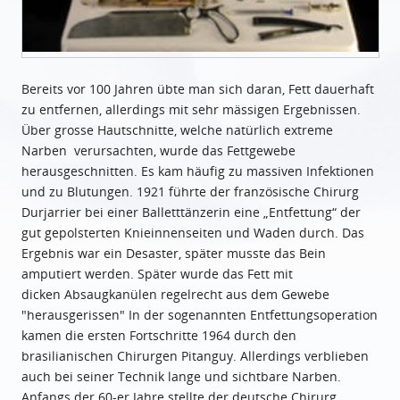
Bereits vor 100 Jahren übte man sich daran, Fett dauerhaft
zu entfernen, allerdings mit sehr mässigen Ergebnissen.
Über grosse Hautschnitte, welche natürlich extreme
Narben verursachten, wurde das Fettgewebe
herausgeschnitten. Es kam häufig zu massiven Infektionen
und zu Blutungen. 1921 führte der französische Chirurg
Durjarrier bei einer Balletttänzerin eine „Entfettung“ der
gut gepolsterten Knieinnenseiten und Waden durch. Das
Ergebnis war ein Desaster, später musste das Bein
amputiert werden. Später wurde das Fett mit
dicken Absaugkanülen regelrecht aus dem Gewebe
"herausgerissen" In der sogenannten Entfettungsoperation
kamen die ersten Fortschritte 1964 durch den
brasilianischen Chirurgen Pitanguy. Allerdings verblieben
auch bei seiner Technik lange und sichtbare Narben.
Anfangs der 60-er Jahre stellte der deutsche Chirurg