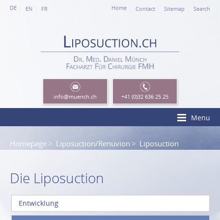
DE
Home
EN
FR
Contact
Sitemap
Search
info
@muench.ch
+41 (0)32 636 25 25
Menu
Homepage
Liposuction/Renuvion
Liposuction
Die Liposuction
Entwicklung