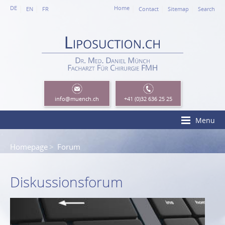
DE
Home
EN
FR
Contact
Sitemap
Search
info
@muench.ch
+41 (0)32 636 25 25
Menu
Homepage
Forum
Diskussionsforum