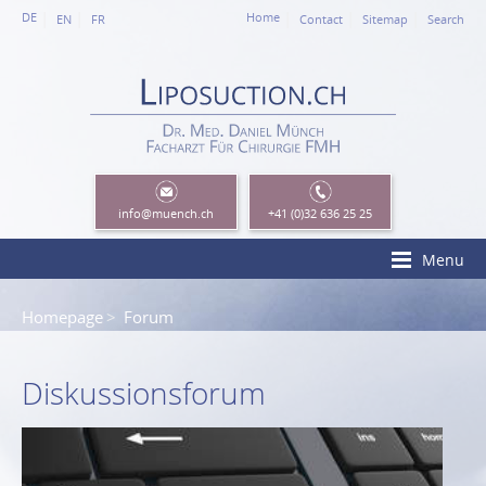
DE
Home
EN
FR
Contact
Sitemap
Search
info
@muench.ch
+41 (0)32 636 25 25
Menu
Homepage
Forum
Diskussionsforum