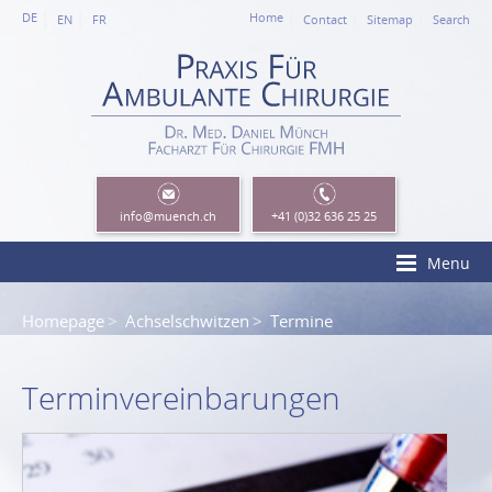
DE
Home
EN
FR
Contact
Sitemap
Search
info
@muench.ch
+41 (0)32 636 25 25
Menu
Homepage
Achselschwitzen
Termine
Terminvereinbarungen