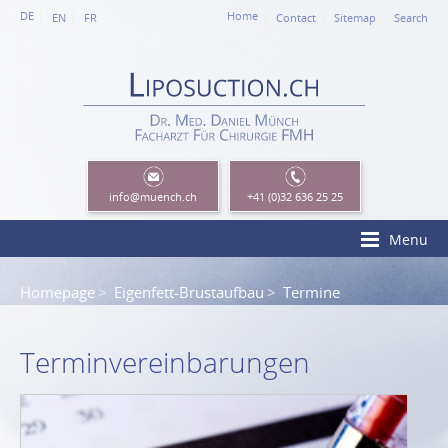
DE
Home
EN
FR
Contact
Sitemap
Search
info
@muench.ch
+41 (0)32 636 25 25
Menu
Homepage
Eigenfett-Brustaufbau
Termine
Terminvereinbarungen