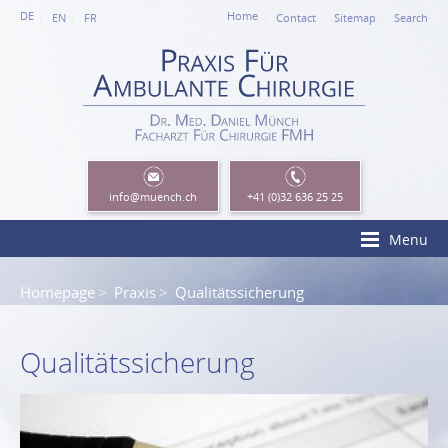
DE
Home
EN
FR
Contact
Sitemap
Search
info
@muench.ch
+41 (0)32 636 25 25
Menu
Homepage
Praxis
Qualitätssicherung
Qualitätssicherung