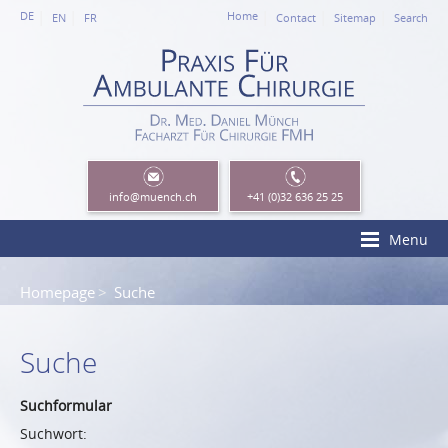
DE
Home
EN
FR
Contact
Sitemap
Search
info
@muench.ch
+41 (0)32 636 25 25
Menu
Homepage
Suche
Suche
Suchformular
Suchwort: