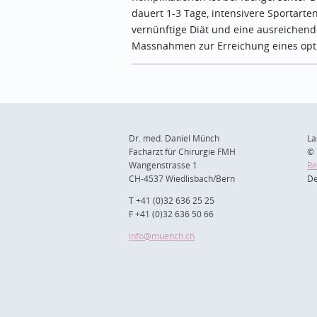
dauert 1-3 Tage, intensivere Sportart
vernünftige Diät und eine ausreichende
Massnahmen zur Erreichung eines opti
Dr. med. Daniel Münch
La
Facharzt für Chirurgie FMH
© 
Wangenstrasse 1
Re
CH-4537 Wiedlisbach/Bern
De
T +41 (0)32 636 25 25
F +41 (0)32 636 50 66
info
@muench.ch