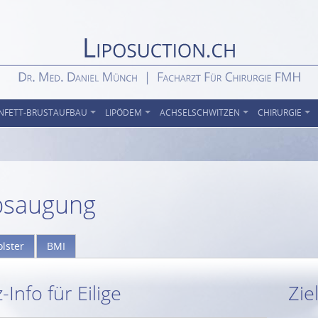
NFETT-BRUSTAUFBAU
LIPÖDEM
ACHSELSCHWITZEN
CHIRURGIE
absaugung
lster
BMI
Info für Eilige
Zie