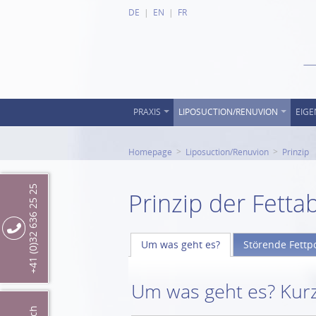
DE
EN
FR
PRAXIS
LIPOSUCTION/RENUVION
EIGE
Homepage
Liposuction/Renuvion
Prinzip
+41 (0)32 636 25 25
Prinzip der Fett
Um was geht es?
Störende Fettpo
Um was geht es? Kurz-