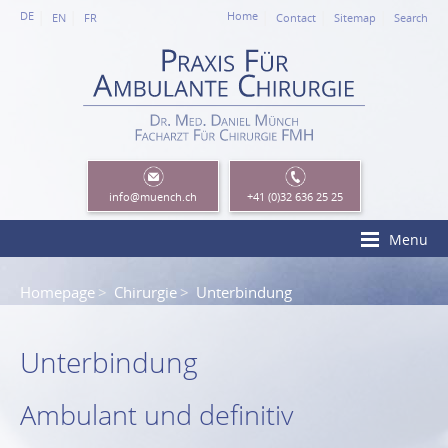
DE
Home
EN
FR
Contact
Sitemap
Search
info
@muench.ch
+41 (0)32 636 25 25
Menu
Homepage
Chirurgie
Unterbindung
Unterbindung
Ambulant und definitiv