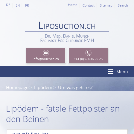
DE
Home
EN
FR
Contact
Sitemap
Search
info
@muench.ch
+41 (0)32 636 25 25
Menu
Homepage
Lipödem
Um was geht es?
Lipödem - fatale Fettpolster an
den Beinen