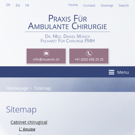
DE
Home
EN
FR
Contact
Sitemap
Search
info
@muench.ch
+41 (0)32 636 25 25
Menu
Homepage
Sitemap
Sitemap
Cabinet chirugical
L' équipe