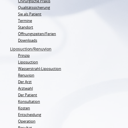
Chirurgische Praxis
Qualitätssicherung
Sie als Patient
Termine
Standort
Öffnungszeiten/Ferien
Downloads
Liposuction/Renuvion
Prinzip
Liposuction
Wasserstrahl-Liposuction
Renuvion
Der Arzt
Arztwahl
Der Patient
Konsultation
Kosten
Entscheidung
Operation
Resultat