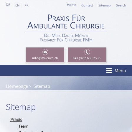
DE
Home
EN
FR
Contact
Sitemap
Search
info
@muench.ch
+41 (0)32 636 25 25
Menu
Homepage
Sitemap
Sitemap
Praxis
Team