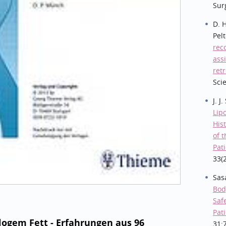
Sur
D. 
Pel
rec
ass
ret
Sci
J. J
Lip
His
of 
Pati
33(
Sas
Bod
Saf
Pat
ogem Fett - Erfahrungen aus 96
31: