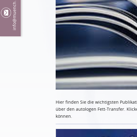
@muench.ch
info
Hier finden Sie die wichtigsten Publika
über den autologen Fett-Transfer. Klicke
können.