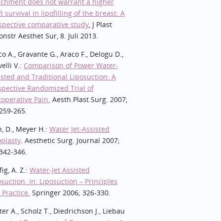
ichment does not warrant a higher
t survival in lipofilling of the breast: A
spective comparative study
, J Plast
onstr Aesthet Sur, 8. Juli 2013.
o A., Gravante G., Araco F., Delogu D.,
elli V.:
Comparison of Power Water-
isted and Traditional Liposuction: A
spective Randomized Trial of
toperative Pain.
Aesth.Plast.Surg. 2007;
 259-265.
, D., Meyer H.:
Water Jet-Assisted
oplasty
. Aesthetic Surg. Journal 2007;
 342-346.
ig, A. Z.:
Water-Jet Assisted
suction. In: Liposuction – Principles
 Practice.
Springer 2006; 326-330.
er A., Scholz T., Diedrichson J., Liebau