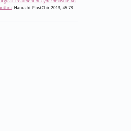
urgical Treatment of Gynecomastia: An
orithm
. HandchirPlastChir 2013; 45:73-