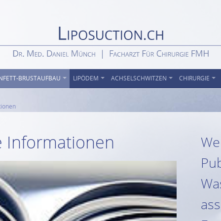
NFETT-BRUSTAUFBAU
LIPÖDEM
ACHSELSCHWITZEN
CHIRURGIE
tionen
e Informationen
Wei
Pub
Was
ass