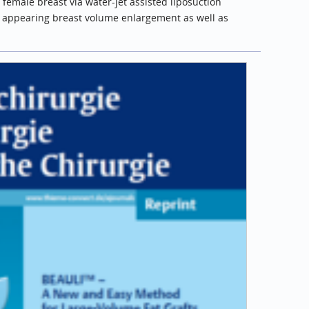
e female breast via water-jet assisted liposuction
 appearing breast volume enlargement as well as