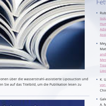
Fet
Rubi
Isol
Hum
Adi
Ass
Mey
Mat
and
Mes
Tis
Lip
tionen über die wasserstrahl-assistierte Liposuction und
K. 
n Sie auf das Titelbild, um die Publikation lesen zu
von
Chir
Gal
A. M