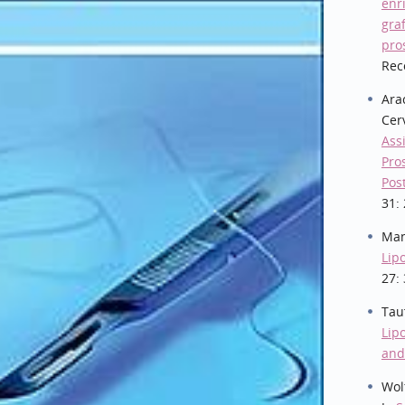
enr
graf
pro
Rec
Arac
Cerv
Ass
Pro
Pos
31:
Man
Lip
27:
Tauf
Lipo
and
Wolt