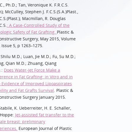
C., Ph.D.; Tan, Veronique K. F.R.C.S.
); McCulley, Stephen J. F.C.S.(S.A.)Plast.,
C.S.(Plast.); Macmillan, R. Douglas
C.S.
: A Case-Controlled Study of the
ologic Safety of Fat Grafting.
Plastic &
onstructive Surgery, May 2015, Volume
, Issue 5, p 1263–1275.
 Shilu M.D.; Luan, Jie M.D.; Fu, Su M.D.;
g, Qian M.D.; Zhuang, Qiang
.:
Does Water-jet Force Make a
erence in Fat Grafting: in Vitro and in
o Evidence of Improved Lipoaspirates
ility and Fat Grafts Survival
. Plastic &
onstructive Surgery January 2015.
tabile, K. Ueberreiter, H. E. Schaller,
.Hoppe:
Jet-assisted fat transfer to the
ale breast: preliminary
eriences.
European Journal of Plastic