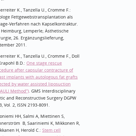
erreiter K., Tanzella U., Cromme F.:
ologe Fettgewebstransplantation als
vage-Verfahren nach Kapselkontraktur.
 Heimburg, Lemperle; Ästhetische
rurgie, 26. Ergänzungslieferung,
tember 2011.
erreiter K., Tanzella U., Cromme F., Doll
 Krapohl B.D.:
One stage rescue
cedure after capsular contracture of
ast implants with autologous fat grafts
lected by water assisted liposuction
EAULI Method”)
. GMS Interdisciplinary
stic and Reconstructive Surgery DGPW
3, Vol. 2, ISSN 2193-8091.
toniemi HH, Salmi A, Miettinen S,
nerström B, Saariniemi K, Mikkonen R,
kkanen H, Herold C.:
Stem cell