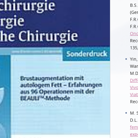
B.S.
(Gen
F.R.
F.R.
Onc
Rec
135
Yin,
Wan
M.D
Diff
Viv
Viab
Rec
M. S
D.L
fem
exp