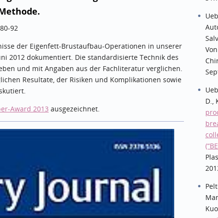
-Methode.
Ueb
Aut
 80-92
Sal
nisse der Eigenfett-Brustaufbau-Operationen in unserer
Von
ni 2012 dokumentiert. Die standardisierte Technik des
Chi
ieben und mit Angaben aus der Fachliteratur verglichen.
Sep
lichen Resultate, der Risiken und Komplikationen sowie
Ueb
kutiert.
D.,
per-Award 2013
ausgezeichnet.
pro
bre
col
(“B
Pla
201
Pel
Man
Kuo