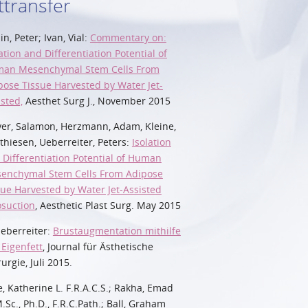
ttransfer
n, Peter; Ivan, Vial:
Commentary on:
ation and Differentiation Potential of
an Mesenchymal Stem Cells From
pose Tissue Harvested by Water Jet-
isted,
Aesthet Surg J., November 2015
er, Salamon, Herzmann, Adam, Kleine,
thiesen, Ueberreiter, Peters:
Isolation
 Differentiation Potential of Human
enchymal Stem Cells From Adipose
sue Harvested by Water Jet-Assisted
osuction
, Aesthetic Plast Surg. May 2015
Ueberreiter:
Brustaugmentation mithilfe
 Eigenfett
, Journal für Ästhetische
urgie, Juli 2015.
e, Katherine L. F.R.A.C.S.; Rakha, Emad
.Sc., Ph.D., F.R.C.Path.; Ball, Graham