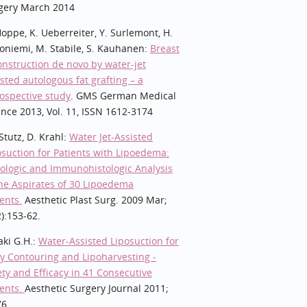
gery March 2014
Hoppe, K. Ueberreiter, Y. Surlemont, H.
toniemi, M. Stabile, S. Kauhanen:
Breast
onstruction de novo by water-jet
isted autologous fat grafting – a
rospective study
. GMS German Medical
ence 2013, Vol. 11, ISSN 1612-3174
. Stutz, D. Krahl:
Water Jet-Assisted
osuction for Patients with Lipoedema:
tologic and Immunohistologic Analysis
the Aspirates of 30 Lipoedema
ents.
Aesthetic Plast Surg. 2009 Mar;
2):153-62.
aki G.H.:
Water-Assisted Liposuction for
y Contouring and Lipoharvesting -
ety and Efficacy in 41 Consecutive
ients.
Aesthetic Surgery Journal 2011;
76.