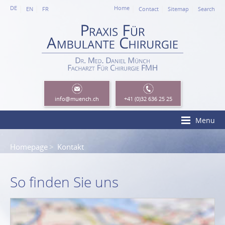
DE
Home
EN
FR
Contact
Sitemap
Search
info
@muench.ch
+41 (0)32 636 25 25
Menu
Homepage
Kontakt
So finden Sie uns