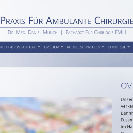
NFETT-BRUSTAUFBAU
LIPÖDEM
ACHSELSCHWITZEN
CHIRURGIE
ÖV
Unsere
Verke
Bahnho
Fussm
im Ha