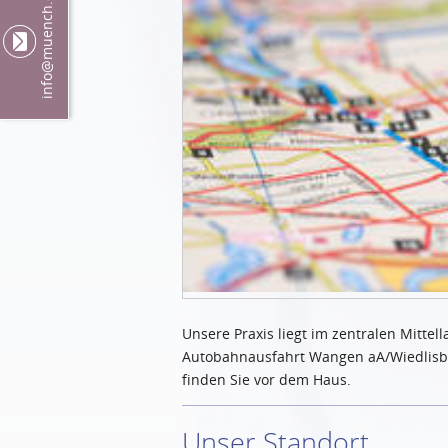
@muench.ch
info
Unsere Praxis liegt im zentralen Mitte
Autobahnausfahrt Wangen aA/Wiedlisbac
finden Sie vor dem Haus.
Unser Standort