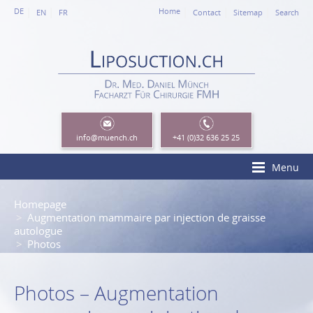
DE
Home
EN
FR
Contact
Sitemap
Search
info
@muench.ch
+41 (0)32 636 25 25
Menu
Homepage
Augmentation mammaire par injection de graisse
autologue
Photos
Photos – Augmentation