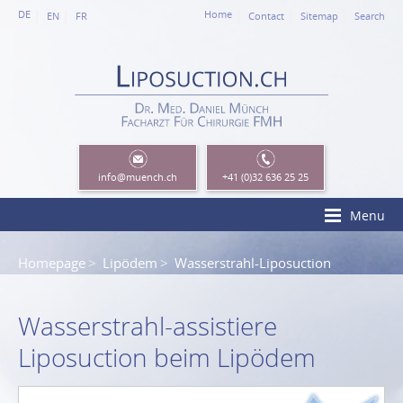
DE
Home
EN
FR
Contact
Sitemap
Search
info
@muench.ch
+41 (0)32 636 25 25
Menu
Homepage
Lipödem
Wasserstrahl-Liposuction
Wasserstrahl-assistiere
Liposuction beim Lipödem