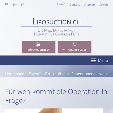
DE
Home
EN
FR
Contact
Sitemap
Search
info
@muench.ch
+41 (0)32 636 25 25
Menu
Homepage
Eigenfett-Brustaufbau
Patientinnenauswahl
Für wen kommt die Operation in
Frage?