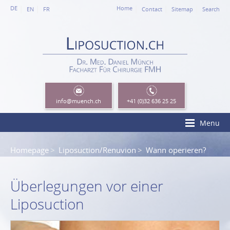
DE
Home
EN
FR
Contact
Sitemap
Search
info
@muench.ch
+41 (0)32 636 25 25
Menu
Homepage
Liposuction/Renuvion
Wann operieren?
Überlegungen vor einer
Liposuction