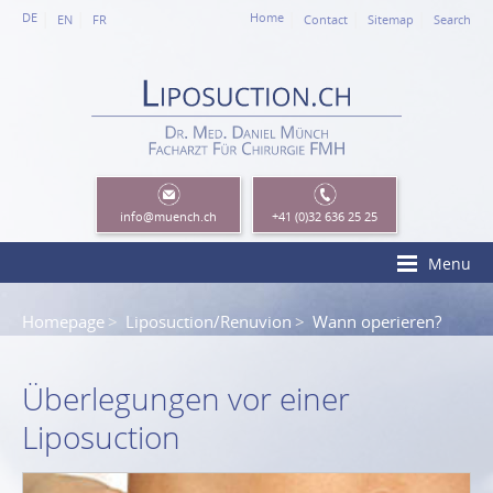
DE
Home
EN
FR
Contact
Sitemap
Search
info
@muench.ch
+41 (0)32 636 25 25
Menu
Homepage
Liposuction/Renuvion
Wann operieren?
Überlegungen vor einer
Liposuction