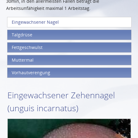
30min, in den allermeisten Fällen beträgt die
Arbeitsunfähigkeit maximal 1 Arbeitstag.
Eingewachsener Nagel
Talgdrüse
Fettgeschwulst
Muttermal
Vorhautverengung
Eingewachsener Zehennagel
(unguis incarnatus)