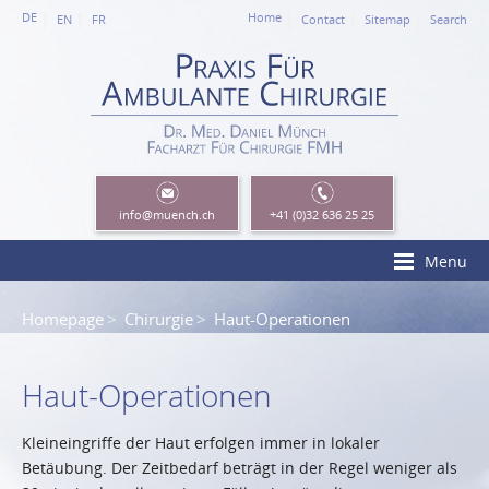
DE
Home
EN
FR
Contact
Sitemap
Search
info
@muench.ch
+41 (0)32 636 25 25
Menu
Homepage
Chirurgie
Haut-Operationen
Haut-Operationen
Kleineingriffe der Haut erfolgen immer in lokaler
Betäubung. Der Zeitbedarf beträgt in der Regel weniger als