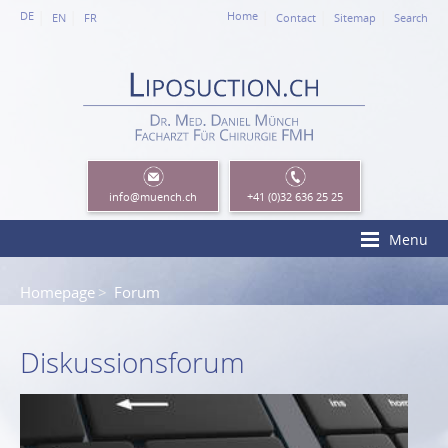
DE
Home
EN
FR
Contact
Sitemap
Search
info
@muench.ch
+41 (0)32 636 25 25
Menu
Homepage
Forum
Diskussionsforum