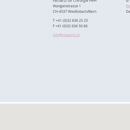
Facharzt für Chirurgie FMH
© 
Wangenstrasse 1
Re
CH-4537 Wiedlisbach/Bern
De
T +41 (0)32 636 25 25
F +41 (0)32 636 50 66
info
@muench.ch