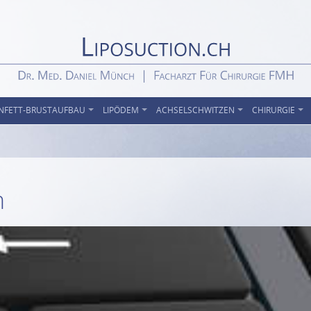
NFETT-BRUSTAUFBAU
LIPÖDEM
ACHSELSCHWITZEN
CHIRURGIE
m