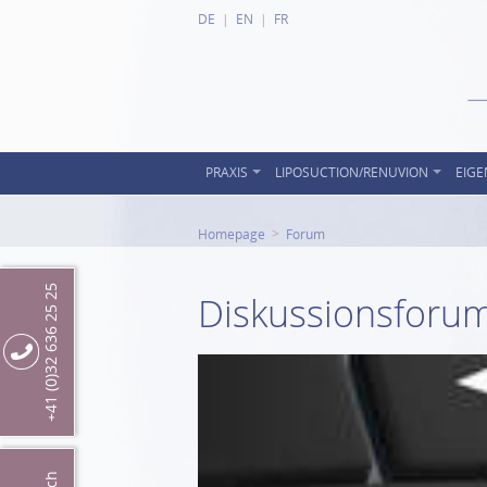
DE
EN
FR
PRAXIS
LIPOSUCTION/RENUVION
EIGE
Homepage
Forum
+41 (0)32 636 25 25
Diskussionsforu