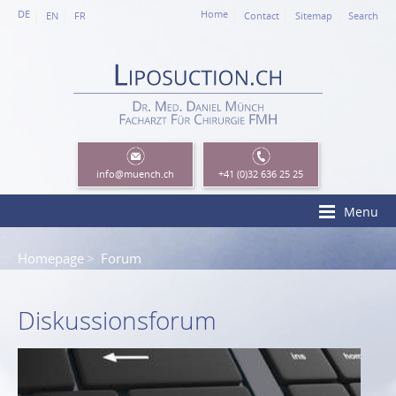
DE
Home
EN
FR
Contact
Sitemap
Search
info
@muench.ch
+41 (0)32 636 25 25
Menu
Homepage
Forum
Diskussionsforum