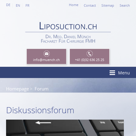
DE
Home
EN
FR
Contact
Sitemap
Search
info
@muench.ch
+41 (0)32 636 25 25
Menu
Homepage
Forum
Diskussionsforum