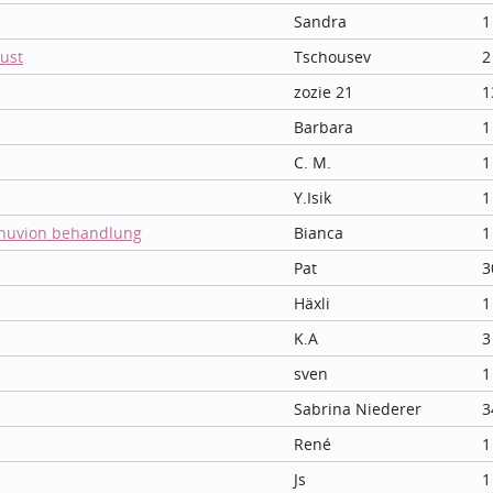
Sandra
1
ust
Tschousev
2
zozie 21
1
Barbara
1
C. M.
1
Y.Isik
1
nuvion behandlung
Bianca
1
Pat
3
Häxli
1
K.A
3
sven
1
Sabrina Niederer
3
René
1
Js
1