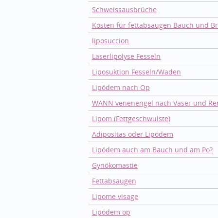
Schweissausbrüche
Kosten für fettabsaugen Bauch und Br
liposuccion
Laserlipolyse Fesseln
Liposuktion Fesseln/Waden
Lipödem nach Op
WANN venenengel nach Vaser und Re
Lipom (Fettgeschwulste)
Adipositas oder Lipödem
Lipödem auch am Bauch und am Po?
Gynökomastie
Fettabsaugen
Lipome visage
Lipödem op