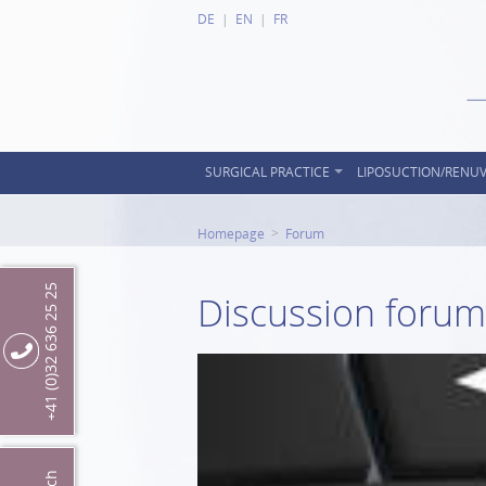
DE
EN
FR
SURGICAL PRACTICE
LIPOSUCTION/RENU
Homepage
Forum
+41 (0)32 636 25 25
Discussion forum