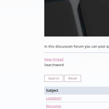
In this discussion forum you can post q
New thread
Searchword
Reset
Subject
Lipödem?
Renuvion