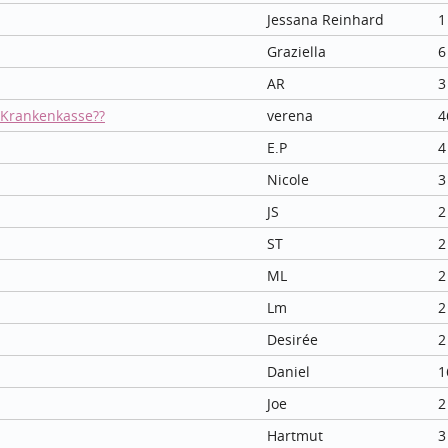
Jessana Reinhard
1
Graziella
6
AR
3
 Krankenkasse??
verena
4
E.P
4
Nicole
3
JS
2
ST
2
ML
2
Lm
2
Desirée
2
Daniel
1
Joe
2
Hartmut
3