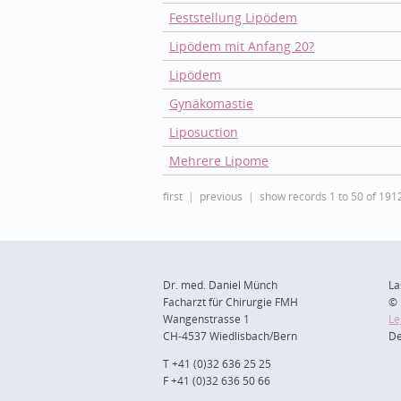
Feststellung Lipödem
Lipödem mit Anfang 20?
Lipödem
Gynäkomastie
Liposuction
Mehrere Lipome
first
previous
show records 1 to 50 of 191
Dr. med. Daniel Münch
La
Facharzt für Chirurgie FMH
© 
Wangenstrasse 1
Le
CH-4537 Wiedlisbach/Bern
De
T +41 (0)32 636 25 25
F +41 (0)32 636 50 66