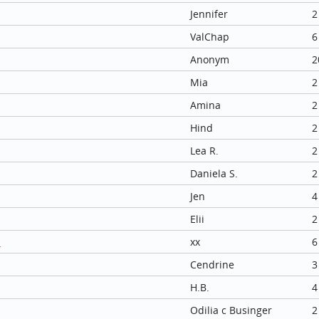
Jennifer
2
ValChap
6
Anonym
2
Mia
2
Amina
2
Hind
2
Lea R.
2
Daniela S.
2
Jen
4
Elii
2
u
xx
6
Cendrine
3
H.B.
4
Odilia c Businger
2