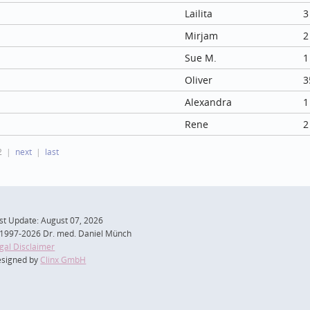
Lailita
3
Mirjam
2
Sue M.
1
Oliver
3
Alexandra
1
Rene
2
2
next
last
st Update: August 07, 2026
1997-2026 Dr. med. Daniel Münch
gal Disclaimer
signed by
Clinx GmbH