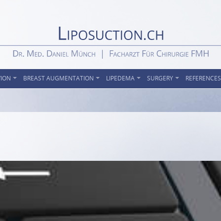
VION
BREAST AUGMENTATION
LIPEDEMA
SURGERY
REFERENCES