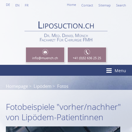
DE
Home
EN
FR
Contact
Sitemap
Search
info
@muench.ch
+41 (0)32 636 25 25
Menu
Homepage
Lipödem
Fotos
Fotobeispiele "vorher/nachher"
von Lipödem-Patientinnen