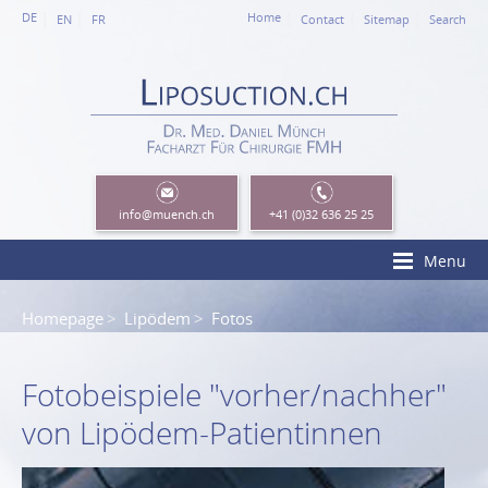
DE
Home
EN
FR
Contact
Sitemap
Search
info
@muench.ch
+41 (0)32 636 25 25
Menu
Homepage
Lipödem
Fotos
Fotobeispiele "vorher/nachher"
von Lipödem-Patientinnen