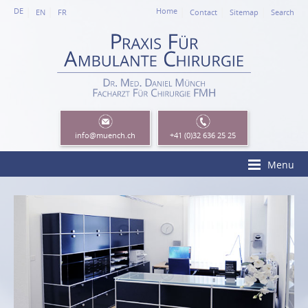
DE
Home
EN
FR
Contact
Sitemap
Search
info
@muench.ch
+41 (0)32 636 25 25
Menu