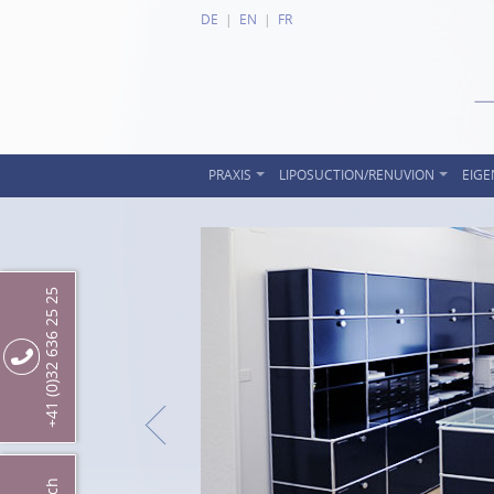
DE
EN
FR
PRAXIS
LIPOSUCTION/RENUVION
EIGE
+41 (0)32 636 25 25
Zurück