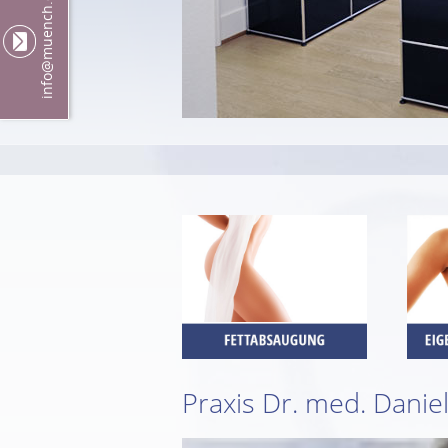
@muench.ch
info
Praxis Dr. med. Dani