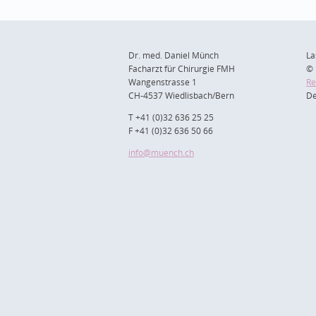
Dr. med. Daniel Münch
La
Facharzt für Chirurgie FMH
© 
Wangenstrasse 1
Re
CH-4537 Wiedlisbach/Bern
De
T +41 (0)32 636 25 25
F +41 (0)32 636 50 66
info
@muench.ch